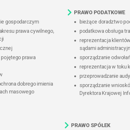
PRAWO PODATKOWE
ocie gospodarczym
bieżące doradztwo p
kresu prawa cywilnego,
podatkowa obsługa tr
ji
reprezentacja klientów
icznej
sądami administracyj
 pojętego prawa
sporządzanie odwołań
reprezentacja w toku 
tw
przeprowadzanie aud
ochrona dobrego imienia
sporządzanie wniosków
odkach masowego
Dyrektora Krajowej In
PRAWO SPÓŁEK​