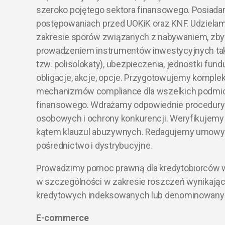
szeroko pojętego sektora finansowego. Posiad
postępowaniach przed UOKiK oraz KNF. Udziela
zakresie sporów związanych z nabywaniem, zby
prowadzeniem instrumentów inwestycyjnych taki
tzw. polisolokaty), ubezpieczenia, jednostki fun
obligacje, akcje, opcje. Przygotowujemy kompl
mechanizmów compliance dla wszelkich podmi
finansowego. Wdrażamy odpowiednie procedury
osobowych i ochrony konkurencji. Weryfikujem
kątem klauzul abuzywnych. Redagujemy umowy 
pośrednictwo i dystrybucyjne.
Prowadzimy pomoc prawną dla kredytobiorców w
w szczególności w zakresie roszczeń wynikaj
kredytowych indeksowanych lub denominowanyc
E-commerce