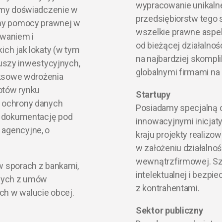
wypracowanie unikaln
amy doświadczenie w
przedsiębiorstw tego 
my pomocy prawnej w
wszelkie prawne aspek
waniem i
od bieżącej działalnoś
ch jak lokaty (w tym
na najbardziej skompl
duszy inwestycyjnych,
globalnymi firmami na
eksowe wdrożenia
otów rynku
Startupy
 ochrony danych
Posiadamy specjalną o
y dokumentację pod
innowacyjnymi inicjaty
agencyjne, o
kraju projekty realiz
w założeniu działalnoś
wewnątrzfirmowej. Sz
 sporach z bankami,
intelektualnej i bezp
ących z umów
z kontrahentami.
h w walucie obcej.
Sektor publiczny