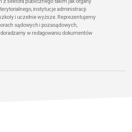
z sektora publicznego takim jak organy
rytorialnego, instytucje administracji
 szkoły i uczelnie wyższe. Reprezentujemy
porach sądowych i pozasądowych,
 doradzamy w redagowaniu dokumentów