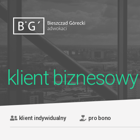
klient biznesowy
klient indywidualny
pro bono