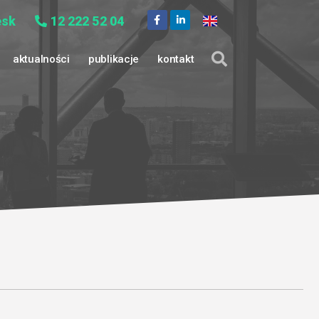
esk
12 222 52 04
aktualności
publikacje
kontakt