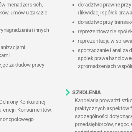
tów menadżerskich,
doradztwo prawne przy z
ików, umów u zakazie
i likwidacji spółek pra
doradztwo przy transakc
ynagradzania i innych
reprezentowanie spółe
reprezentacja w spraw
ganizacjami
sporządzanie i analiza 
kami
spółek prawa handlowe
ejęć zakładów pracy
zgromadzeniach wspóln
SZKOLENIA
Kancelaria prowadzi szko
Ochrony Konkurencji i
praktycznych aspektów f
rencji i Konsumentów.
szczególności dotycząc
ymonopolowego
przedsiębiorców, negocj