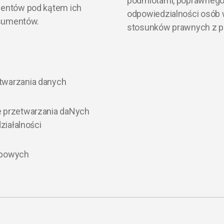
podmiotami, poprawnego
mentów pod kątem ich
odpowiedzialności osób
nsumentów.
stosunków prawnych z 
twarzania danych
 przetwarzania daNych
ziałalności
sobowych