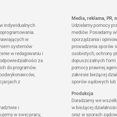
Media, reklama, PR, 
ów indywidualnych
Udzielamy pomocy pra
 oprogramowania.
mediów. Posiadamy wi
mawiających w
sporządzania i opinio
aniem systemów
prowadzenia sporów s
enie w redagowaniu i
osobistych, ochrony p
dpowiedzialności za
dopuszczalnych form 
ich do programów.
pomocy prawnej agen
 podwykonawców,
zakresie bieżącej dzia
cjacjach z
sporów sądowych lub
Produkcja
Doradzamy we wszelkic
adztwie i
w bieżącej działalności
sujemy w swej pracy,
oraz w sporach sądow