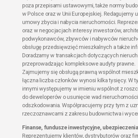
poza przepisami ustawowymi, także normy bud
w Polsce oraz w Unii Europejskiej. Redagujemy
umowy zbycia i nabycia nieruchomości. Reprez
oraz w negocjacjach interesy inwestorów, arch
podwykonawców, zbywców i nabywców nieruch
obsługę przedsięwzięć mieszkalnych a także infr
Doradzamy w transakcjach dotyczących nieruch
przeprowadzając kompleksowe audyty prawne.
Zajmujemy się obsługą prawną wspólnot mieszk
łączna liczba członków wynosi kilka tysięcy. W 
innymi występujemy w imieniu wspólnot z rosz
do deweloperów o usunięcie wad nieruchomości 
odszkodowania. Współpracujemy przy tym z uz
rzeczoznawcami z zakresu budownictwa i wyce
Finanse, fundusze inwestycyjne, ubezpieczeni
Reprezentujemy klientów, dystrybutorów oraz fi