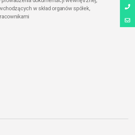
 prowadzenia dokumentacji wewnętrznej,
 wchodzących w skład organów spółek,
pracownikami