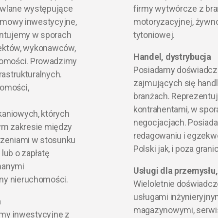
owlane występujące
firmy wytwórcze z bra
 umowy inwestycyjne,
motoryzacyjnej, żywno
entujemy w sporach
tytoniowej.
itektów, wykonawców,
Handel, dystrybucja
omości. Prowadzimy
Posiadamy doświadcz
astrukturalnych.
zajmujących się hand
omości,
branżach. Reprezentuj
kontrahentami, w spo
aniowych, których
negocjacjach. Posiad
tym zakresie między
redagowaniu i egzekw
czeniami w stosunku
Polski jak, i poza grani
lub o zapłatę
nanymi
Usługi dla przemysłu,
ny nieruchomości.
Wieloletnie doświadcz
usługami inżynieryjnym
a
magazynowymi, serwis
rmy inwestycyjne z