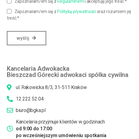
Zapoznałam/em się z
Regulaminem
i akceptuję jego treść.*
Zapoznałam/em się z
Polityką prywatności
oraz rozumiem jej
treść.*
wyślij
Kancelaria Adwokacka
Bieszczad Górecki adwokaci spółka cywilna
ul. Rakowicka 8/3, 31-511 Kraków
12 222 52 04
biuro@bgka.pl
Kancelaria przyjmuje klientów w godzinach
od 9:00 do 17:00
po wcześniejszym umówieniu spotkania