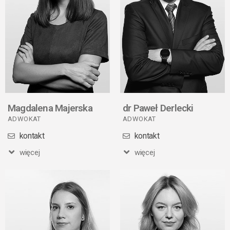
Magdalena Majerska
dr Paweł Derlecki
ADWOKAT
ADWOKAT
kontakt
kontakt
więcej
więcej