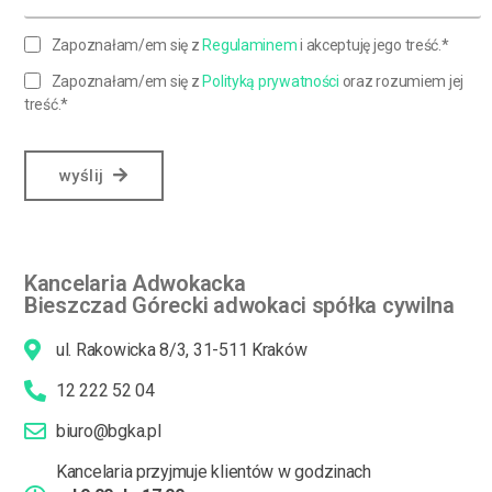
Zapoznałam/em się z
Regulaminem
i akceptuję jego treść.*
Zapoznałam/em się z
Polityką prywatności
oraz rozumiem jej
treść.*
wyślij
Kancelaria Adwokacka
Bieszczad Górecki adwokaci spółka cywilna
ul. Rakowicka 8/3, 31-511 Kraków
12 222 52 04
biuro@bgka.pl
Kancelaria przyjmuje klientów w godzinach