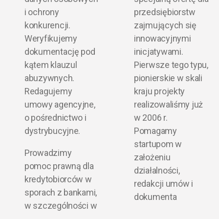
i ochrony
przedsiębiorstw
konkurencji.
zajmujących się
Weryfikujemy
innowacyjnymi
dokumentację pod
inicjatywami.
kątem klauzul
Pierwsze tego typu,
abuzywnych.
pionierskie w skali
Redagujemy
kraju projekty
umowy agencyjne,
realizowaliśmy już
o pośrednictwo i
w 2006 r.
dystrybucyjne.
Pomagamy
startupom w
Prowadzimy
założeniu
pomoc prawną dla
działalności,
kredytobiorców w
redakcji umów i
sporach z bankami,
dokumenta
w szczególności w