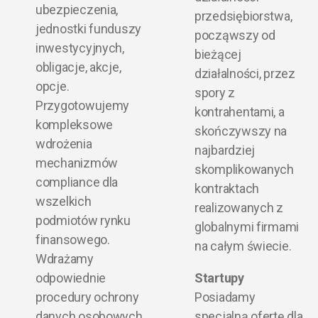
ubezpieczenia,
przedsiębiorstwa,
jednostki funduszy
począwszy od
inwestycyjnych,
bieżącej
obligacje, akcje,
działalności, przez
opcje.
spory z
Przygotowujemy
kontrahentami, a
kompleksowe
skończywszy na
wdrożenia
najbardziej
mechanizmów
skomplikowanych
compliance dla
kontraktach
wszelkich
realizowanych z
podmiotów rynku
globalnymi firmami
finansowego.
na całym świecie.
Wdrażamy
odpowiednie
Startupy
procedury ochrony
Posiadamy
danych osobowych
specjalną ofertę dla