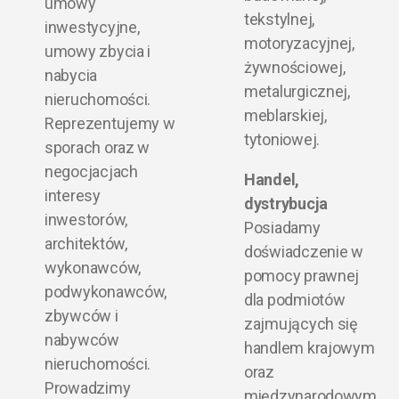
umowy
tekstylnej,
inwestycyjne,
motoryzacyjnej,
umowy zbycia i
żywnościowej,
nabycia
metalurgicznej,
nieruchomości.
meblarskiej,
Reprezentujemy w
tytoniowej.
sporach oraz w
negocjacjach
Handel,
interesy
dystrybucja
inwestorów,
Posiadamy
architektów,
doświadczenie w
wykonawców,
pomocy prawnej
podwykonawców,
dla podmiotów
zbywców i
zajmujących się
nabywców
handlem krajowym
nieruchomości.
oraz
Prowadzimy
międzynarodowym