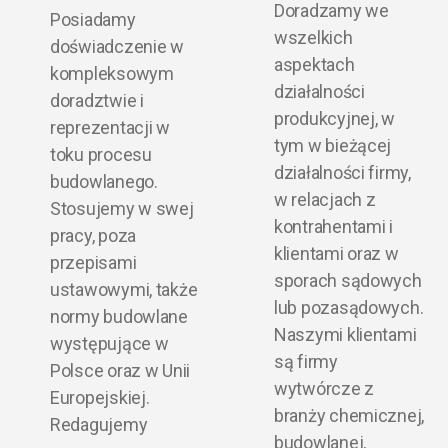
Doradzamy we
Posiadamy
wszelkich
doświadczenie w
aspektach
kompleksowym
działalności
doradztwie i
produkcyjnej, w
reprezentacji w
tym w bieżącej
toku procesu
działalności firmy,
budowlanego.
w relacjach z
Stosujemy w swej
kontrahentami i
pracy, poza
klientami oraz w
przepisami
sporach sądowych
ustawowymi, także
lub pozasądowych.
normy budowlane
Naszymi klientami
występujące w
są firmy
Polsce oraz w Unii
wytwórcze z
Europejskiej.
branży chemicznej,
Redagujemy
budowlanej,