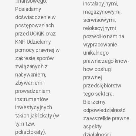
finansowego.
instalacyjnymi,
Posiadamy
magazynowymi,
doświadczenie w
serwisowymi,
postępowaniach
relokacyjnymi
przed UOKiK oraz
pozwoliło nam na
KNF. Udzielamy
wypracowanie
pomocy prawnej w
unikalnego
zakresie sporów
prawniczego know-
związanych z
how obsługi
nabywaniem,
prawnej
zbywaniem i
przedsiębiorstw
prowadzeniem
tego sektora.
instrumentów
Bierzemy
inwestycyjnych
odpowiedzialność
takich jak lokaty (w
za wszelkie prawne
tym tzw.
aspekty
polisolokaty),
działalności