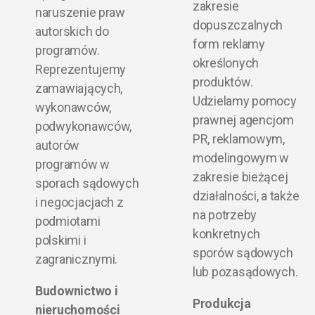
zakresie
naruszenie praw
dopuszczalnych
autorskich do
form reklamy
programów.
określonych
Reprezentujemy
produktów.
zamawiających,
Udzielamy pomocy
wykonawców,
prawnej agencjom
podwykonawców,
PR, reklamowym,
autorów
modelingowym w
programów w
zakresie bieżącej
sporach sądowych
działalności, a także
i negocjacjach z
na potrzeby
podmiotami
konkretnych
polskimi i
sporów sądowych
zagranicznymi.
lub pozasądowych.
Budownictwo i
Produkcja
nieruchomości