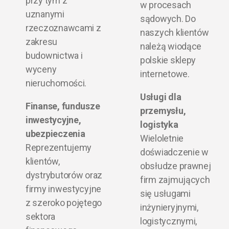
przy tym z
w procesach
uznanymi
sądowych. Do
rzeczoznawcami z
naszych klientów
zakresu
należą wiodące
budownictwa i
polskie sklepy
wyceny
internetowe.
nieruchomości.
Usługi dla
Finanse, fundusze
przemysłu,
inwestycyjne,
logistyka
ubezpieczenia
Wieloletnie
Reprezentujemy
doświadczenie w
klientów,
obsłudze prawnej
dystrybutorów oraz
firm zajmujących
firmy inwestycyjne
się usługami
z szeroko pojętego
inżynieryjnymi,
sektora
logistycznymi,