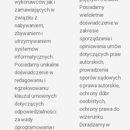
wykonawców jak i
Posiadamy
zamawiających w
wieloletnie
związku z
doświadczenie w
nabywaniem,
zakresie
zbywaniem i
sporządzania i
utrzymywaniem
opiniowania umów
systemów
dotyczących praw
informatycznych.
autorskich,
Posiadamy unikalne
prowadzenia
doświadczenie w
sporów sądowych
redagowaniu i
o prawa autorskie,
egzekwowaniu
ochrony dóbr
klauzul umownych
osobistych,
dotyczących
ochrony prawa do
odpowiedzialności
wizerunku.
za wady
Doradzamy w
oprogramowania i