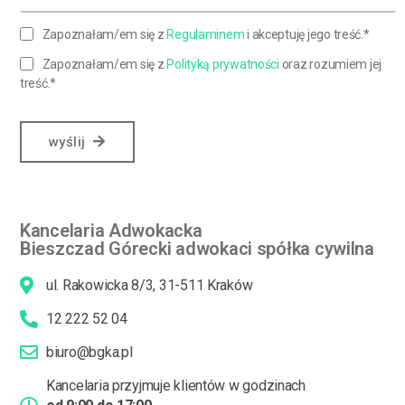
Zapoznałam/em się z
Regulaminem
i akceptuję jego treść.*
Zapoznałam/em się z
Polityką prywatności
oraz rozumiem jej
treść.*
wyślij
Kancelaria Adwokacka
Bieszczad Górecki adwokaci spółka cywilna
ul. Rakowicka 8/3, 31-511 Kraków
12 222 52 04
biuro@bgka.pl
Kancelaria przyjmuje klientów w godzinach