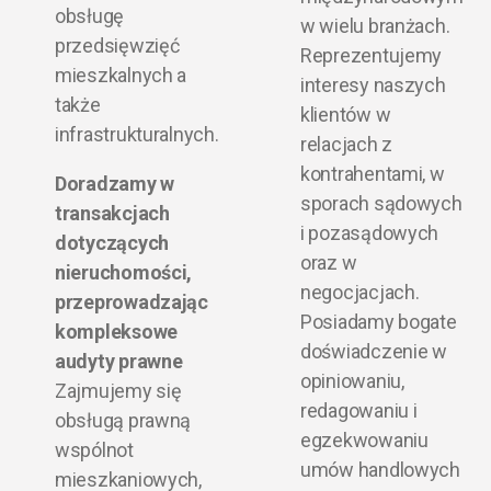
obsługę
w wielu branżach.
przedsięwzięć
Reprezentujemy
mieszkalnych a
interesy naszych
także
klientów w
infrastrukturalnych.
relacjach z
kontrahentami, w
Doradzamy w
sporach sądowych
transakcjach
i pozasądowych
dotyczących
oraz w
nieruchomości,
negocjacjach.
przeprowadzając
Posiadamy bogate
kompleksowe
doświadczenie w
audyty prawne
opiniowaniu,
Zajmujemy się
redagowaniu i
obsługą prawną
egzekwowaniu
wspólnot
umów handlowych
mieszkaniowych,