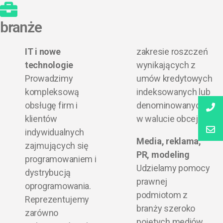
branże
IT i nowe
zakresie roszczeń
technologie
wynikających z
Prowadzimy
umów kredytowych
kompleksową
indeksowanych lub
obsługę firm i
denominowanych
klientów
w walucie obcej.
indywidualnych
Media, reklama,
zajmujących się
PR, modeling
programowaniem i
Udzielamy pomocy
dystrybucją
prawnej
oprogramowania.
podmiotom z
Reprezentujemy
branży szeroko
zarówno
pojętych mediów.