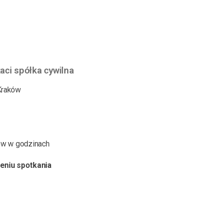
ci spółka cywilna
 Kraków
tów w godzinach
eniu spotkania