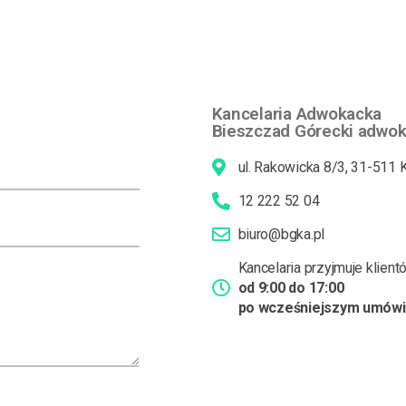
Kancelaria Adwokacka
Bieszczad Górecki adwoka
ul. Rakowicka 8/3, 31-511
12 222 52 04
biuro@bgka.pl
Kancelaria przyjmuje klien
od 9:00 do 17:00
po wcześniejszym umówi