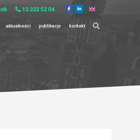
esk
12 222 52 04
aktualności
publikacje
kontakt