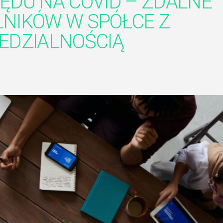
DU NA COVID – ZDALNE
NIKÓW W SPÓŁCE Z
EDZIALNOŚCIĄ