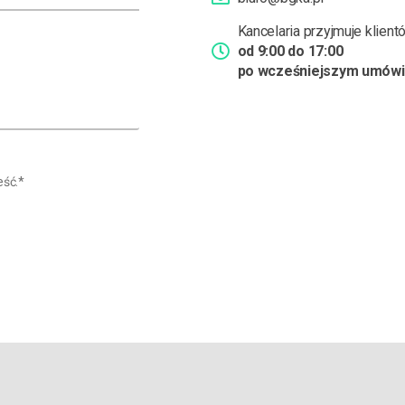
Kancelaria przyjmuje klien
od 9:00 do 17:00
po wcześniejszym umówi
eść.*