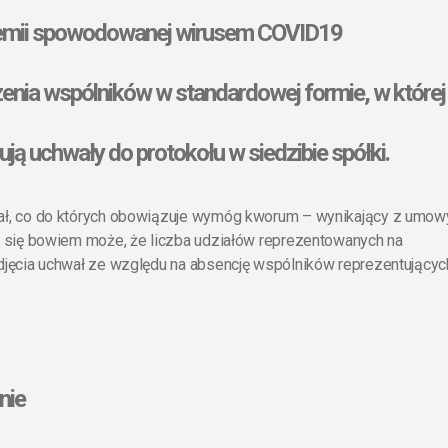
demii spowodowanej wirusem COVID19
nia wspólników w standardowej formie, w której
ują uchwały do protokołu w siedzibie spółki.
ał, co do których obowiązuje wymóg kworum – wynikający z umow
 się bowiem może, że liczba udziałów reprezentowanych na
jęcia uchwał ze względu na absencję wspólników reprezentującyc
nie