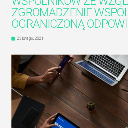
WSPÓLNIKÓW ZE WZGLĘ
ZGROMADZENIE WSPÓL
OGRANICZONĄ ODPOWI
23 lutego, 2021