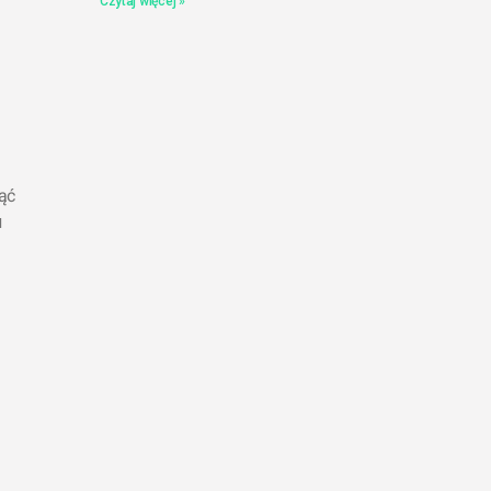
Czytaj więcej »
ąć
u