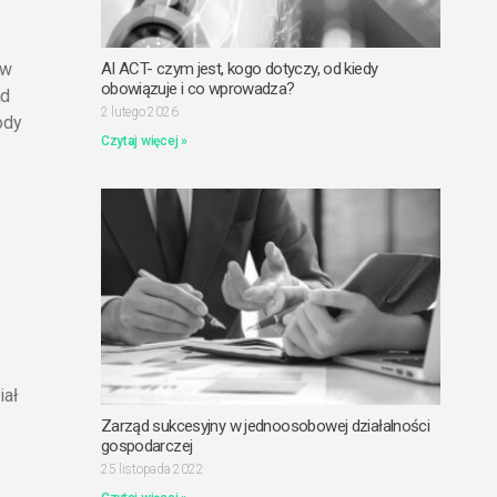
 w
AI ACT- czym jest, kogo dotyczy, od kiedy
obowiązuje i co wprowadza?
ad
2 lutego 2026
ody
Czytaj więcej »
iał
Zarząd sukcesyjny w jednoosobowej działalności
gospodarczej
25 listopada 2022