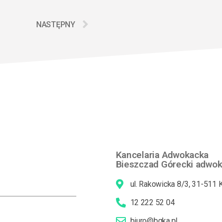
NASTĘPNY
Kancelaria Adwokacka
Bieszczad Górecki adwoka
ul. Rakowicka 8/3, 31-511
12 222 52 04
biuro@bgka.pl