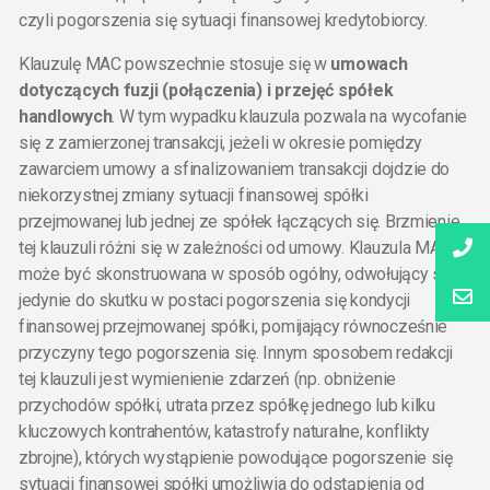
czyli pogorszenia się sytuacji finansowej kredytobiorcy.
Klauzulę MAC powszechnie stosuje się w
umowach
dotyczących fuzji (połączenia) i przejęć spółek
handlowych
. W tym wypadku klauzula pozwala na wycofanie
się z zamierzonej transakcji, jeżeli w okresie pomiędzy
zawarciem umowy a sfinalizowaniem transakcji dojdzie do
niekorzystnej zmiany sytuacji finansowej spółki
przejmowanej lub jednej ze spółek łączących się. Brzmienie
tej klauzuli różni się w zależności od umowy. Klauzula MAC
może być skonstruowana w sposób ogólny, odwołujący się
jedynie do skutku w postaci pogorszenia się kondycji
finansowej przejmowanej spółki, pomijający równocześnie
przyczyny tego pogorszenia się. Innym sposobem redakcji
tej klauzuli jest wymienienie zdarzeń (np. obniżenie
przychodów spółki, utrata przez spółkę jednego lub kilku
kluczowych kontrahentów, katastrofy naturalne, konflikty
zbrojne), których wystąpienie powodujące pogorszenie się
sytuacji finansowej spółki umożliwia do odstąpienia od