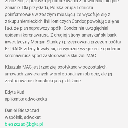
znaczeniu, a praktyka jej formułowania z pewnością ulegnie
zmianie. Dla przykładu, Polska Grupa Lotnicza
poinformowała w zeszłym miesiącu, że wycofuje się z
zakupu niemieckich linii lotniczych Condor, powołując się na
fakt, że plan naprawczy spółki Condor nie uwzględniał
epidemii koronawirusa. Z drugiej strony, amerykański bank
inwestycyjny Morgan Stanley i przejmowana przezeń spółka
E-TRADE zdecydowały się na wyraźne wyłączenie epidemii
koronawirusa spod zastosowania klauzuli MAC.
Klauzula MAC jest rzadziej spotykana w pozostałych
umowach zawieranych w profesjonalnym obrocie, ale jej
zastosowanie i konstrukcja są zbliżone.
Edyta Kuś
aplikantka adwokacka
Daniel Bieszczad
wspólnik, adwokat
bieszczad@bgka.pl